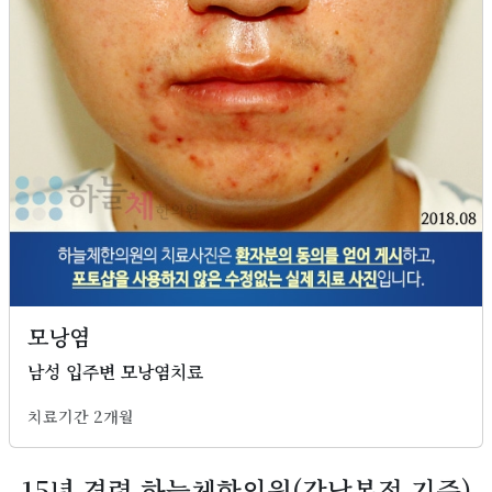
모낭염
남성 입주변 모낭염치료
치료기간 2개월
15년 경력 하늘체한의원(강남본점 기준)